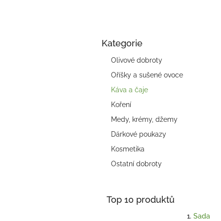
a
n
e
l
Kategorie
Přeskočit
kategorie
Olivové dobroty
Oříšky a sušené ovoce
Káva a čaje
Koření
Medy, krémy, džemy
Dárkové poukazy
Kosmetika
Ostatní dobroty
Top 10 produktů
Sada