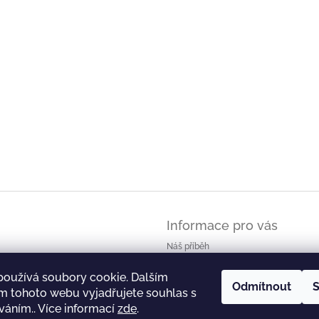
Informace pro vás
Náš příběh
Doprava, platba a balení zboží
používá soubory cookie. Dalším
Vrácení zboží a reklamace
Odmítnout
S
m tohoto webu vyjadřujete souhlas s
Obchodní podmínky
íváním.. Více informací
zde
.
Podmínky ochrany osobních údajů