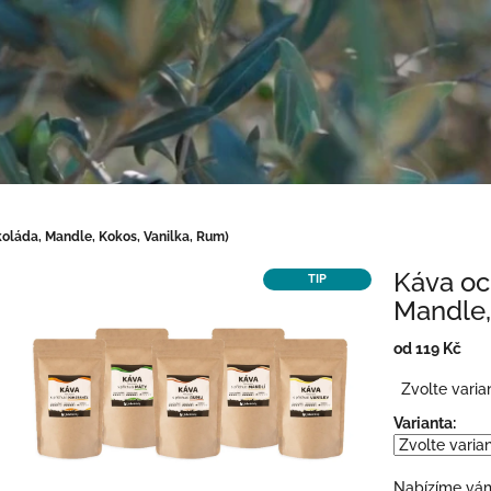
oláda, Mandle, Kokos, Vanilka, Rum)
Káva oc
TIP
Mandle,
od
119 Kč
Měrná
Zvolte varia
cena:
Varianta:
Nabízíme vám