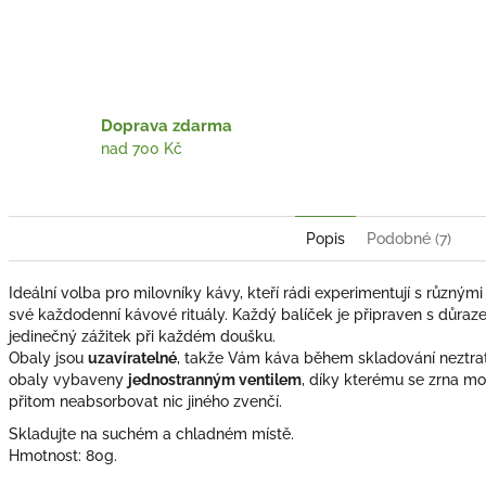
Twitter
Face
Doprava zdarma
nad 700 Kč
Popis
Podobné (7)
Ideální volba pro milovníky kávy, kteří rádi experimentují s různými 
své každodenní kávové rituály. Každý balíček je připraven s důra
jedinečný zážitek při každém doušku.
Obaly jsou
uzavíratelné
, takže Vám káva během skladování neztratí
obaly vybaveny
jednostranným ventilem
, díky kterému se zrna m
přitom neabsorbovat nic jiného zvenčí.
Skladujte na suchém a chladném místě.
Hmotnost: 80g.