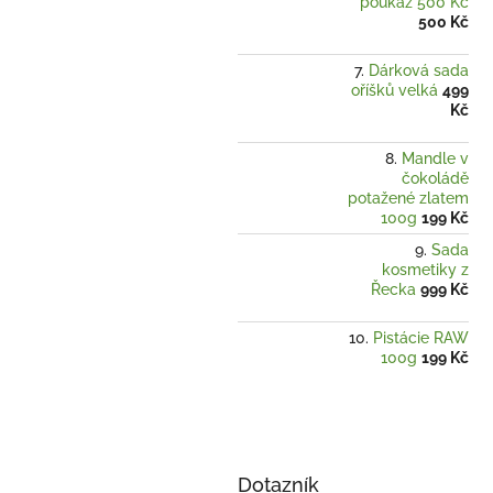
poukaz 500 Kč
500 Kč
Dárková sada
oříšků velká
499
Kč
Mandle v
čokoládě
potažené zlatem
100g
199 Kč
Sada
kosmetiky z
Řecka
999 Kč
Pistácie RAW
100g
199 Kč
Dotazník