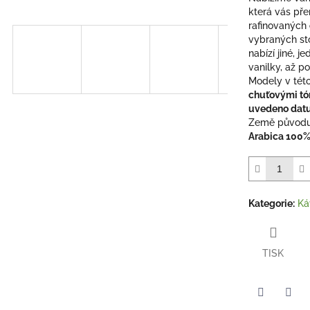
která vás př
rafinovaných
vybraných st
nabízí jiné, 
vanilky, až p
Modely v tét
chuťovými tó
uvedeno datu
Země původ
Arabica 100
Kategorie
:
Ká
TISK