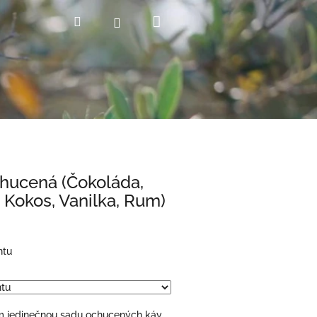
Nákupní
Hledat
Přihlášení
košík
hucená (Čokoláda,
 Kokos, Vanilka, Rum)
ntu
 jedinečnou sadu ochucených káv,