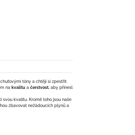
book
chuťovými tóny a chtějí si zpestřit
zem na
kvalitu
a
čerstvost
, aby přinesl
 svou kvalitu. Kromě toho jsou naše
ohou zbavovat nežádoucích plynů a