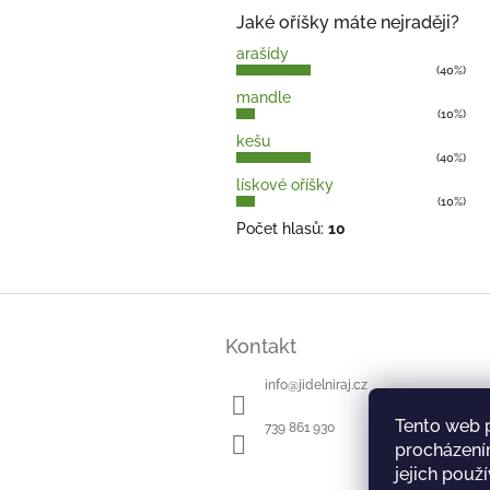
Jaké oříšky máte nejraději?
arašídy
(40%)
mandle
(10%)
kešu
(40%)
lískové oříšky
(10%)
Počet hlasů:
10
Z
á
Kontakt
p
a
info
@
jidelniraj.cz
t
í
Tento web 
739 861 930
procházení
jejich použ