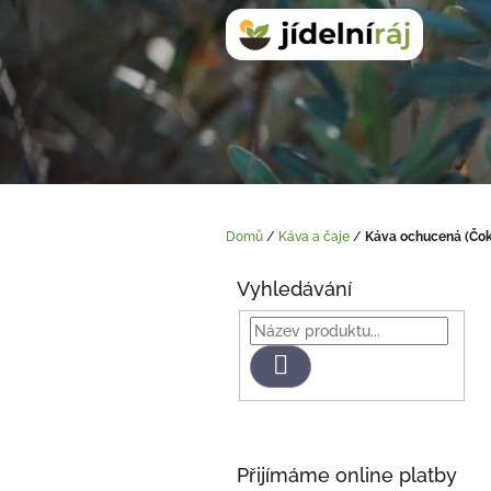
Přejít
na
obsah
Domů
/
Káva a čaje
/
Káva ochucená (Čok
P
o
Vyhledávání
s
t
r
Hledat
a
n
n
í
p
Přijímáme online platby