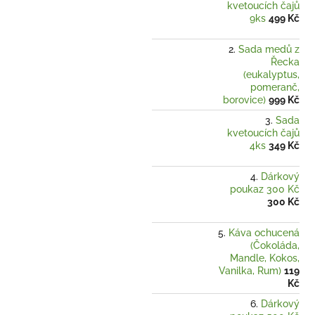
kvetoucích čajů
9ks
499 Kč
Sada medů z
Řecka
(eukalyptus,
pomeranč,
borovice)
999 Kč
Sada
kvetoucích čajů
4ks
349 Kč
Dárkový
poukaz 300 Kč
300 Kč
Káva ochucená
(Čokoláda,
Mandle, Kokos,
Vanilka, Rum)
119
Kč
Dárkový