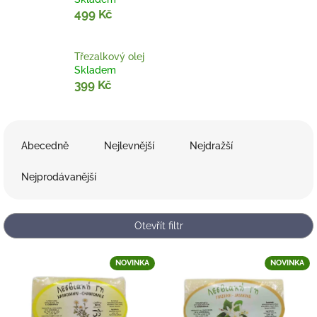
499 Kč
Třezalkový olej
Skladem
399 Kč
Ř
a
Abecedně
Nejlevnější
Nejdražší
z
e
Nejprodávanější
n
í
p
Otevřít filtr
r
o
V
NOVINKA
NOVINKA
d
ý
u
p
k
i
t