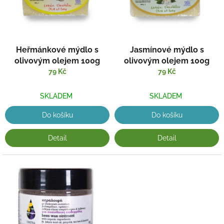
s
ů
p
r
o
d
Heřmánkové mýdlo s
Jasmínové mýdlo s
u
olivovým olejem 100g
olivovým olejem 100g
k
79 Kč
79 Kč
t
ů
SKLADEM
SKLADEM
Do košíku
Do košíku
Detail
Detail