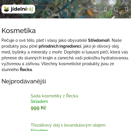
Přejít
Nák
Hledat
Přihlášení
na
obsah
koší
Kosmetika
Pečuje o své tělo, pleť i vlasy jako obyvatelé
Středomoří
. Naše
produkty jsou plné
přírodních ingrediencí
, jako je olivový olej,
med, bylinky a minerály z moře. Dopřejte si luxusní péči, která vás
přenese do slunných krajin a zanechá vaši pokožku hydratovanou,
vyživenou a zářivou. Všechny kosmetické produkty jsou ze
slunného
Řecka
.
Nejprodávanější
Sada kosmetiky z Řecka
Skladem
999 Kč
Třezalkový olej s levandulovým olejem
Skladem