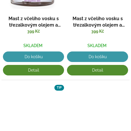
Mast z včelího vosku s
Mast z včelího vosku s
třezalkovým olejem a
třezalkovým olejem a
levandulí
měsíčkem
399 Kč
399 Kč
SKLADEM
SKLADEM
Do košíku
Do košíku
Detail
Detail
TIP