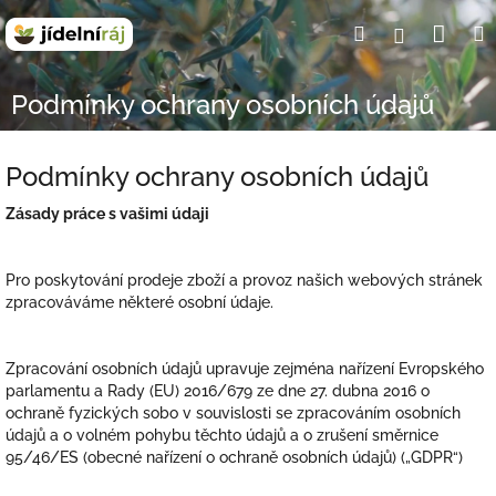
Přejít
Nák
Hledat
Přihlášení
na
obsah
koší
Podmínky ochrany osobních údajů
Podmínky ochrany osobních údajů
Zásady práce s vašimi údaji
Pro poskytování prodeje zboží a provoz našich webových stránek
zpracováváme některé osobní údaje.
Zpracování osobních údajů upravuje zejména nařízení Evropského
parlamentu a Rady (EU) 2016/679 ze dne 27. dubna 2016 o
ochraně fyzických sobo v souvislosti se zpracováním osobních
údajů a o volném pohybu těchto údajů a o zrušení směrnice
95/46/ES (obecné nařízení o ochraně osobních údajů) („GDPR“)