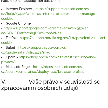
naleznete na následujících odkazech:
Internet Explorer -
https://support.microsoft.com/cs-
cz/help/17442/windows-internet-explorer-delete-manage-
cookies
Google Chrome
-
https://support.google.com/chrome/answer/95647?
co=GENIE.Platform%3DDesktop&hl=cs
Firefox -
https://support.mozilla.org/cs/kb/povoleni-zakazani-
cookies
Safari -
https://support.apple.com/cs-
cz/guide/safari/sfri11471/mac
Opera -
https://help.opera.com/cs/latest/security-and-
privacy/
Microsoft Edge -
https://docs.microsoft.com/cs-
cz/sccm/compliance/deploy-use/browser-profiles
V. Vaše práva v souvislosti se
zpracováním osobních údajů