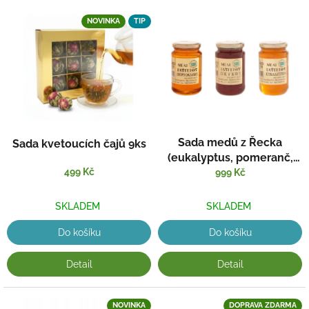
c
h
NOVINKA
TIP
u
t
n
e
j
t
e
Sada medů z Řecka
Sada kvetoucích čajů 9ks
(eukalyptus, pomeranč,
s
499 Kč
borovice)
999 Kč
i
z
SKLADEM
SKLADEM
a
h
Do košíku
Do košíku
r
Detail
Detail
a
n
i
NOVINKA
DOPRAVA ZDARMA