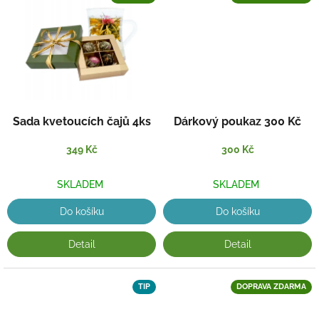
č
n
í
d
o
b
Sada kvetoucích čajů 4ks
Dárkový poukaz 300 Kč
r
o
349 Kč
300 Kč
t
y
SKLADEM
SKLADEM
u
Do košíku
Do košíku
V
á
Detail
Detail
s
d
TIP
DOPRAVA ZDARMA
o
m