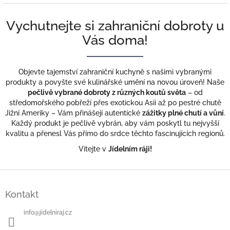
Vychutnejte si zahraniční dobroty u
Vás doma!
Objevte tajemství zahraniční kuchyně s našimi vybranými
produkty a povyšte své kulinářské umění na novou úroveň! Naše
pečlivě vybrané dobroty z různých koutů světa
– od
středomořského pobřeží přes exotickou Asii až po pestré chutě
Jižní Ameriky – Vám přinášejí autentické
zážitky plné chutí a vůní
.
Každý produkt je pečlivě vybrán, aby vám poskytl tu nejvyšší
kvalitu a přenesl Vás přímo do srdce těchto fascinujících regionů.
Vítejte v
Jídelním ráji!
Z
á
Kontakt
p
a
info
@
jidelniraj.cz
t