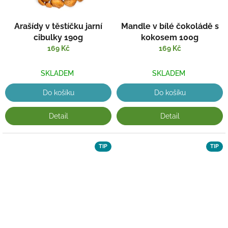
Arašídy v těstíčku jarní
Mandle v bílé čokoládě s
cibulky 190g
kokosem 100g
169 Kč
169 Kč
SKLADEM
SKLADEM
Do košíku
Do košíku
Detail
Detail
TIP
TIP