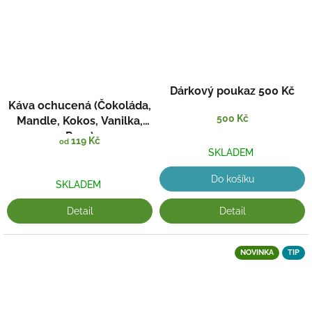
a
!
Dárkový poukaz 500 Kč
Káva ochucená (Čokoláda,
500 Kč
Mandle, Kokos, Vanilka,
Rum)
119 Kč
od
SKLADEM
Do košíku
SKLADEM
Detail
Detail
NOVINKA
TIP