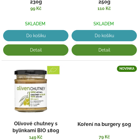
230g
250g
99 Kč
110 Kč
SKLADEM
SKLADEM
Do košíku
Do košíku
Detail
Detail
NOVINKA
Olivové chutney s
Koření na burgery 50g
bylinkami BIO 180g
79 Kč
149 Kč