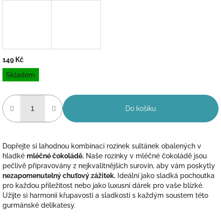
149 Kč
Měrná
Skladem
cena:
Do košíku
Dopřejte si lahodnou kombinaci rozinek sultánek obalených v
hladké
mléčné čokoládě.
Naše rozinky v mléčné čokoládě jsou
pečlivě připravovány z nejkvalitnějších surovin, aby vám poskytly
nezapomenutelný chuťový zážitek.
Ideální jako sladká pochoutka
pro každou příležitost nebo jako luxusní dárek pro vaše blízké.
Užijte si harmonii křupavosti a sladkosti s každým soustem této
gurmánské delikatesy.