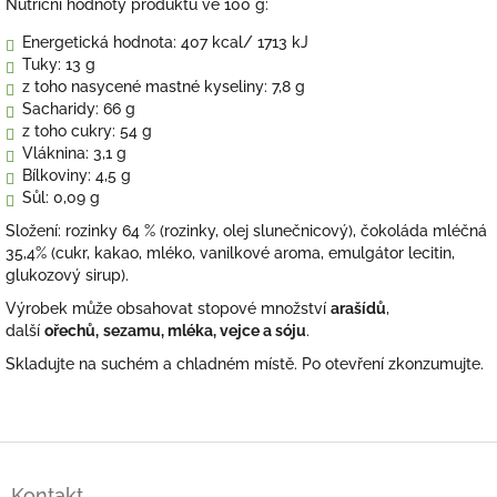
Nutriční hodnoty produktu ve 100 g:
Energetická hodnota: 407 kcal/ 1713 kJ
Tuky: 13 g
z toho nasycené mastné kyseliny: 7,8 g
Sacharidy: 66 g
z toho cukry: 54 g
Vláknina: 3,1 g
Bílkoviny: 4,5 g
Sůl: 0,09 g
Složení: rozinky 64 % (rozinky, olej slunečnicový), čokoláda mléčná
35,4% (cukr, kakao, mléko, vanilkové aroma, emulgátor lecitin,
glukozový sirup).
Výrobek může obsahovat stopové množství
arašídů
,
další
ořechů,
sezamu, mléka, vejce a sóju
.
Skladujte na suchém a chladném místě. Po otevření zkonzumujte.
Z
á
Kontakt