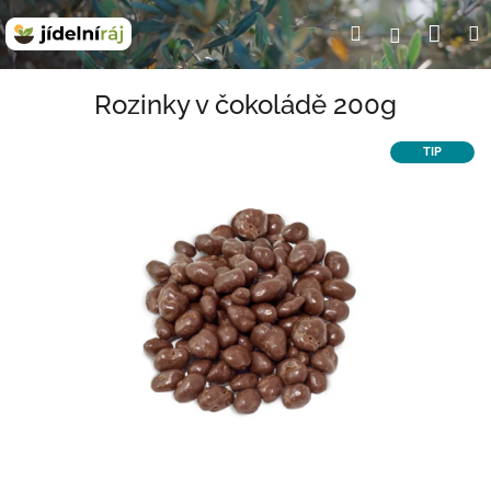
Přejít
Nák
Hledat
Přihlášení
na
obsah
koší
Rozinky v čokoládě 200g
TIP