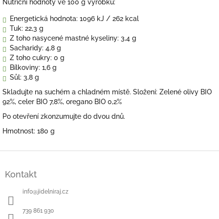
Nutriční hodnoty ve 100 g výrobku:
Energetická hodnota: 1096 kJ / 262 kcal
Tuk: 22,3 g
Z toho nasycené mastné kyseliny: 3,4 g
Sacharidy: 4,8 g
Z toho cukry: 0 g
Bílkoviny: 1,6 g
Sůl: 3,8 g
Skladujte na suchém a chladném místě. Složení: Zelené olivy BIO
92%, celer BIO 7,8%, oregano BIO 0,2%
Po otevření zkonzumujte do dvou dnů.
Hmotnost: 180 g
Z
á
Kontakt
p
a
info
@
jidelniraj.cz
t
í
739 861 930