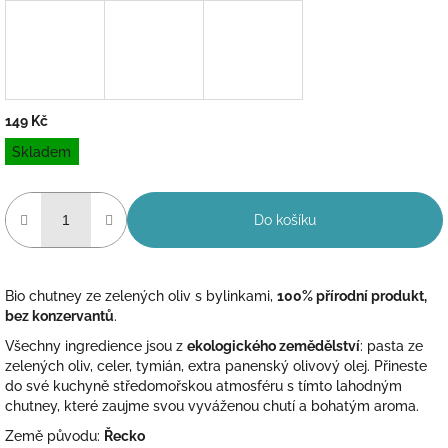
149 Kč
Měrná
Skladem
cena:
Do košíku
Bio chutney ze zelených oliv s bylinkami,
100% přírodní produkt,
bez konzervantů
.
Všechny ingredience jsou z
ekologického zemědělství
: pasta ze
zelených oliv, celer, tymián, extra panenský olivový olej. Přineste
do své kuchyně středomořskou atmosféru s tímto lahodným
chutney, které zaujme svou vyváženou chutí a bohatým aroma.
Země původu:
Řecko