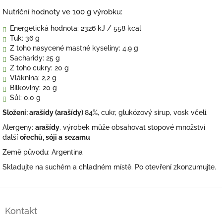
Nutriční hodnoty ve 100 g výrobku:
Energetická hodnota: 2326 kJ / 558 kcal
Tuk: 36 g
Z toho nasycené mastné kyseliny: 4,9 g
Sacharidy: 25 g
Z toho cukry: 20 g
Vláknina: 2,2 g
Bílkoviny: 20 g
Sůl: 0,0 g
Složení: arašídy (arašídy)
84%, cukr, glukózový sirup, vosk včelí.
Alergeny:
arašídy
, výrobek může obsahovat stopové množství
další
ořechů, sóji a
sezamu
Země původu: Argentina
Skladujte na suchém a chladném místě. Po otevření zkonzumujte.
Z
á
Kontakt
p