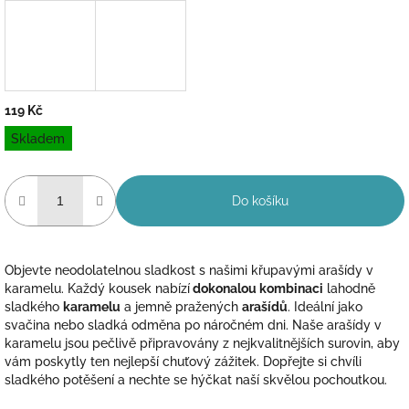
119 Kč
Měrná
Skladem
cena:
Do košíku
Objevte neodolatelnou sladkost s našimi křupavými arašídy v
karamelu. Každý kousek nabízí
dokonalou kombinaci
lahodně
sladkého
karamelu
a jemně pražených
arašídů
. Ideální jako
svačina nebo sladká odměna po náročném dni. Naše arašídy v
karamelu jsou pečlivě připravovány z nejkvalitnějších surovin, aby
vám poskytly ten nejlepší chuťový zážitek. Dopřejte si chvíli
sladkého potěšení a nechte se hýčkat naší skvělou pochoutkou.