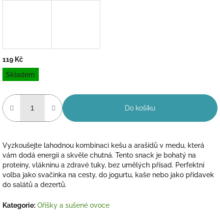
119 Kč
Měrná
Skladem
cena:
Do košíku
Vyzkoušejte lahodnou kombinaci kešu a arašídů v medu, která
vám dodá energii a skvěle chutná. Tento snack je bohatý na
proteiny, vlákninu a zdravé tuky, bez umělých přísad. Perfektní
volba jako svačinka na cesty, do jogurtu, kaše nebo jako přídavek
do salátů a dezertů.
Kategorie
:
Oříšky a sušené ovoce