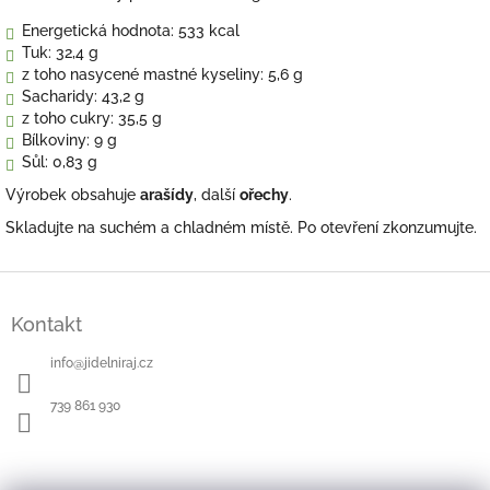
Energetická hodnota: 533 kcal
Tuk: 32,4 g
z toho nasycené mastné kyseliny: 5,6 g
Sacharidy: 43,2 g
z toho cukry: 35,5 g
Bílkoviny: 9 g
Sůl: 0,83 g
Výrobek obsahuje
arašídy
, další
ořechy
.
Skladujte na suchém a chladném místě. Po otevření zkonzumujte.
Z
á
Kontakt
p
a
info
@
jidelniraj.cz
t
í
739 861 930