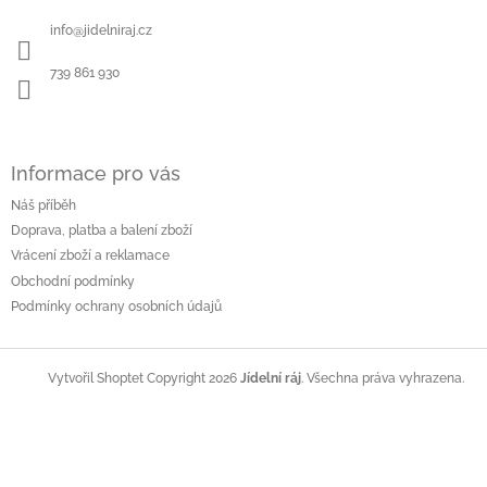
a
info
@
jidelniraj.cz
t
í
739 861 930
Informace pro vás
Náš příběh
Doprava, platba a balení zboží
Vrácení zboží a reklamace
Obchodní podmínky
Podmínky ochrany osobních údajů
Copyright 2026
Jídelní ráj
. Všechna práva vyhrazena.
Vytvořil Shoptet