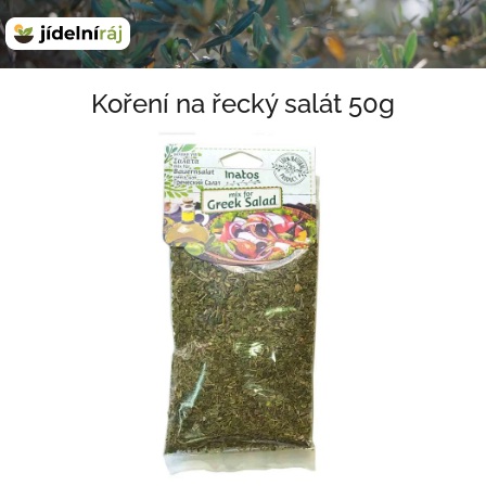
Přejít
na
obsah
Koření na řecký salát 50g