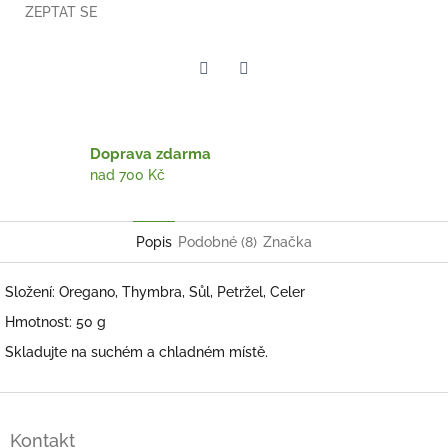
ZEPTAT SE
Twitter
Facebook
Doprava zdarma
nad 700 Kč
Popis
Podobné (8)
Značka
Složení: Oregano, Thymbra, Sůl, Petržel, Celer
Hmotnost: 50 g
Skladujte na suchém a chladném místě.
Z
á
Kontakt
p