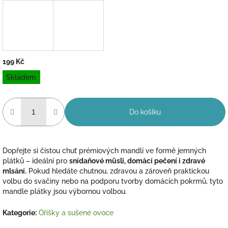
199 Kč
Měrná
Skladem
cena:
Do košíku
Dopřejte si čistou chuť prémiových mandlí ve formě jemných
plátků – ideální pro
snídaňové müsli, domácí pečení i zdravé
mlsání.
Pokud hledáte chutnou, zdravou a zároveň praktickou
volbu do svačiny nebo na podporu tvorby domácích pokrmů, tyto
mandle plátky jsou výbornou volbou.
Kategorie
:
Oříšky a sušené ovoce