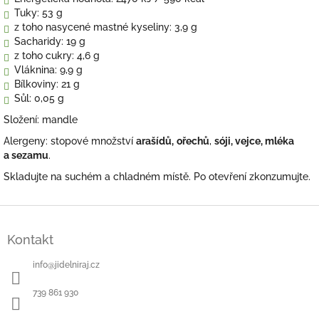
Tuky:
53 g
z toho nasycené mastné kyseliny:
3,9 g
Sacharidy:
19 g
z toho cukry:
4,6 g
Vláknina:
9,9 g
Bílkoviny:
21 g
Sůl: 0,05 g
Složení: mandle
Alergeny: stopové množství
arašídů,
ořechů
,
sóji, vejce, mléka
a
sezamu
.
Skladujte na suchém a chladném místě. Po otevření zkonzumujte.
Z
á
Kontakt
p
a
info
@
jidelniraj.cz
t
í
739 861 930