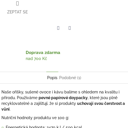
ZEPTAT SE
Twitter
Facebook
Doprava zdarma
nad 700 Kč
Popis
Podobné (1)
Naše oříšky, sušené ovoce i kávu balíme s ohledem na kvalitu i
přírodu. Používáme
pevné papírové doypacky
, které jsou plně
recyklovatelné a zajišťují, že si produkty
uchovají svou čerstvost a
vůni
.
Nutriční hodnoty produktu ve 100 g:
Energetická hodnota:
2470 kJ / 590 kcal