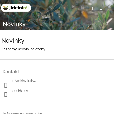
Přejít
Nák
Hledat
Přihlášení
na
obsah
koší
Novinky
Novinky
Záznamy nebyly nalezeny...
Z
á
Kontakt
p
a
info
@
jidelniraj.cz
t
í
739 861 930