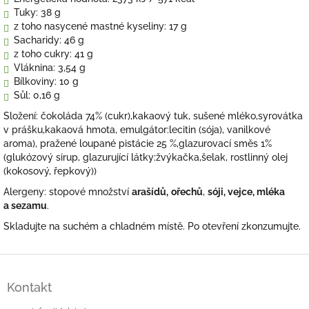
Tuky:
38 g
z toho nasycené mastné kyseliny:
17 g
Sacharidy:
46 g
z toho cukry:
41 g
Vláknina:
3,54 g
Bílkoviny:
10 g
Sůl: 0,16 g
Složení: čokoláda 74% (cukr),kakaový tuk, sušené mléko,syrovátka
v prášku,kakaová hmota, emulgátor:lecitin (sója), vanilkové
aroma), pražené loupané pistácie 25 %,glazurovací směs 1%
(glukózový sirup, glazurující látky:žvýkačka,šelak, rostlinný olej
(kokosový, řepkový))
Alergeny: stopové množství
arašídů,
ořechů
,
sóji, vejce, mléka
a
sezamu
.
Skladujte na suchém a chladném místě. Po otevření zkonzumujte.
Z
á
Kontakt
p
a