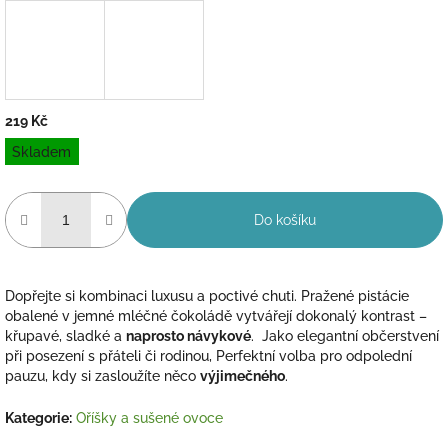
219 Kč
Měrná
Skladem
cena:
Do košíku
Dopřejte si kombinaci luxusu a poctivé chuti. Pražené pistácie
obalené v jemné mléčné čokoládě vytvářejí dokonalý kontrast –
křupavé, sladké a
naprosto návykové
. Jako elegantní občerstvení
při posezení s přáteli či rodinou, Perfektní volba pro odpolední
pauzu, kdy si zasloužíte něco
výjimečného
.
Kategorie
:
Oříšky a sušené ovoce