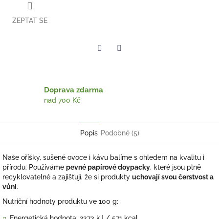
ZEPTAT SE
Twitter
Facebook
Doprava zdarma
nad 700 Kč
Popis
Podobné (5)
Naše oříšky, sušené ovoce i kávu balíme s ohledem na kvalitu i
přírodu. Používáme
pevné papírové doypacky
, které jsou plně
recyklovatelné a zajišťují, že si produkty
uchovají svou čerstvost a
vůni
.
Nutriční hodnoty produktu ve 100 g:
Energetická hodnota:
2373 kJ / 571 kcal