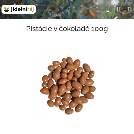
Přejít
Nák
Hledat
Přihlášení
na
obsah
koší
Pistácie v čokoládě 100g