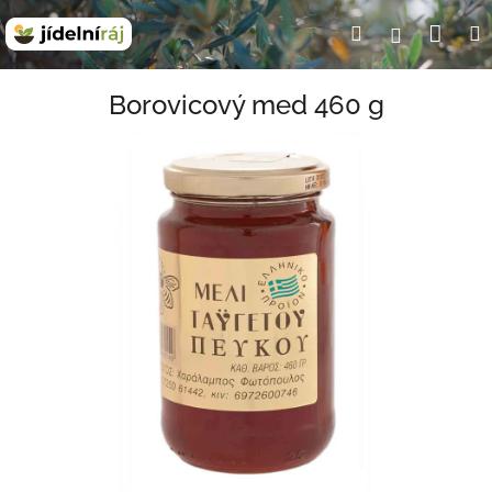
Přejít
Nák
Hledat
Přihlášení
na
obsah
koší
Borovicový med 460 g