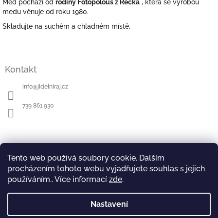
Med pochází od
rodiny Fotopolous z Řecka
, která se výrobou
medu věnuje od roku 1980.
Skladujte na suchém a chladném místě.
Z
á
Kontakt
p
a
info
@
jidelniraj.cz
t
í
739 861 930
Informace pro vás
Tento web používá soubory cookie. Dalším
Náš příběh
procházením tohoto webu vyjadřujete souhlas s jejich
Doprava, platba a balení zboží
používáním.. Více informací
zde
.
Vrácení zboží a reklamace
Obchodní podmínky
Nastavení
Podmínky ochrany osobních údajů