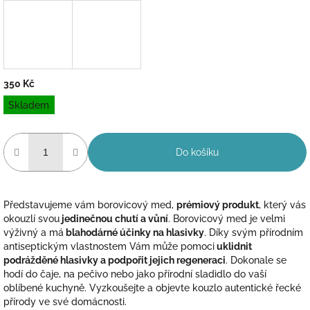
350 Kč
Měrná
Skladem
cena:
Do košíku
Představujeme vám borovicový med,
prémiový produkt
, který vás
okouzlí svou
jedinečnou chutí a vůní
. Borovicový med je velmi
výživný a má
blahodárné účinky na hlasivky
. Díky svým přírodním
antiseptickým vlastnostem Vám může pomoci
uklidnit
podrážděné hlasivky a podpořit jejich regeneraci
.
Dokonale se
hodí do čaje, na pečivo nebo jako přírodní sladidlo do vaší
oblíbené kuchyně. Vyzkoušejte a objevte kouzlo autentické řecké
přírody ve své domácnosti.