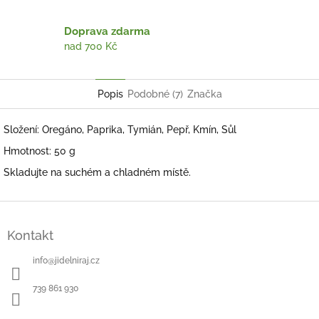
Doprava zdarma
nad 700 Kč
Popis
Podobné (7)
Značka
Složení: Oregáno, Paprika, Tymián, Pepř, Kmín, Sůl
Hmotnost: 50 g
Skladujte na suchém a chladném místě.
Z
á
Kontakt
p
a
info
@
jidelniraj.cz
t
í
739 861 930