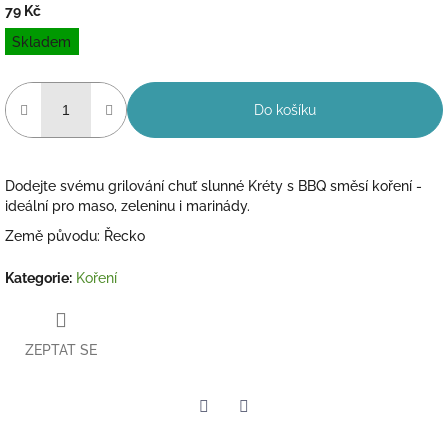
79 Kč
Měrná
Skladem
cena:
Do košíku
Dodejte svému grilování chuť slunné Kréty s BBQ směsí koření -
ideální pro maso, zeleninu i marinády.
Země původu: Řecko
Kategorie
:
Koření
ZEPTAT SE
Twitter
Facebook