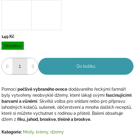
149 Kč
Měrná
Skladem
cena:
Do košíku
Pomocí
pečlivě vybraného ovoce
dodávaného řeckými farmáři
byly vytvořeny neobvyklé džemy, které lákají svými
fascinujícími
barvami a vůněmi
. Skvělá volba pro snídani nebo pro přípravu
lahodných koláčů, sušenek, občerstvení a mnoha dalších receptů,
které si můžete vychutnat s rodinou a přáteli. Balení obsahuje
džem z
fíku, jahod, broskve, třešně a broskve.
Kategorie
:
Medy, krémy, džemy