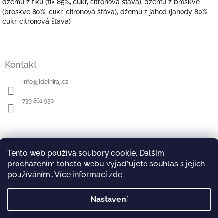
džemu z fíku (fík 85%, cukr, citronová šťáva), džemu z broskve
(broskve 80%, cukr, citronová šťáva), džemu z jahod (jahody 80%,
cukr, citronová šťáva)
Z
á
Kontakt
p
a
info
@
jidelniraj.cz
t
í
739 861 930
Informace pro vás
Tento web používá soubory cookie. Dalším
Náš příběh
procházením tohoto webu vyjadřujete souhlas s jejich
Doprava, platba a balení zboží
používáním.. Více informací
zde
.
Vrácení zboží a reklamace
Obchodní podmínky
Nastavení
Podmínky ochrany osobních údajů