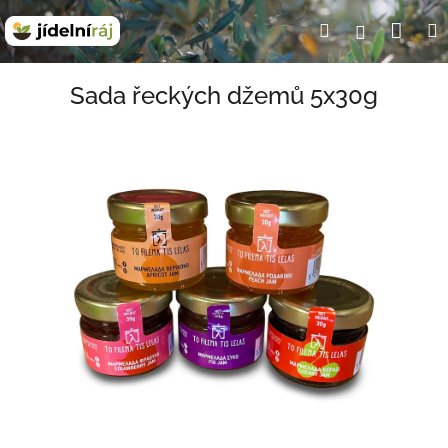
Přejít
Nák
Hledat
Přihlášení
na
obsah
koší
Sada řeckých džemů 5x30g